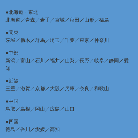
●北海道・東北
北海道
／
青森
／
岩手
／
宮城
／
秋田
／
山形
／
福島
●関東
茨城
／
栃木
／
群馬
／
埼玉
／
千葉
／
東京
／
神奈川
●中部
新潟
／
富山
／
石川
／
福井
／
山梨
／
長野
／
岐阜
／
静岡
／
愛
知
●近畿
三重
／
滋賀
／
京都
／
大阪
／
兵庫
／
奈良
／
和歌山
●中国
鳥取
／
島根
／
岡山
／
広島
／
山口
●四国
徳島
／
香川
／
愛媛
／
高知