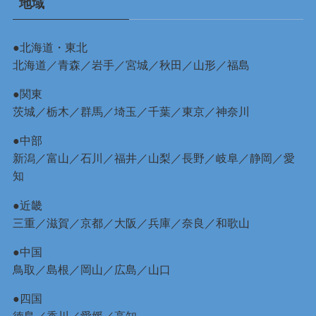
地域
●北海道・東北
北海道
／
青森
／
岩手
／
宮城
／
秋田
／
山形
／
福島
●関東
茨城
／
栃木
／
群馬
／
埼玉
／
千葉
／
東京
／
神奈川
●中部
新潟
／
富山
／
石川
／
福井
／
山梨
／
長野
／
岐阜
／
静岡
／
愛
知
●近畿
三重
／
滋賀
／
京都
／
大阪
／
兵庫
／
奈良
／
和歌山
●中国
鳥取
／
島根
／
岡山
／
広島
／
山口
●四国
徳島
／
香川
／
愛媛
／
高知