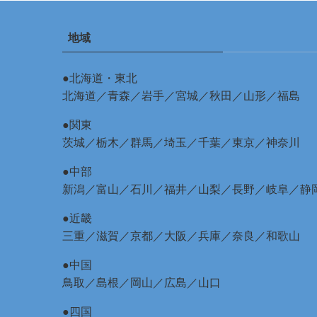
地域
●北海道・東北
北海道
／
青森
／
岩手
／
宮城
／
秋田
／
山形
／
福島
●関東
茨城
／
栃木
／
群馬
／
埼玉
／
千葉
／
東京
／
神奈川
●中部
新潟
／
富山
／
石川
／
福井
／
山梨
／
長野
／
岐阜
／
静
●近畿
三重
／
滋賀
／
京都
／
大阪
／
兵庫
／
奈良
／
和歌山
●中国
鳥取
／
島根
／
岡山
／
広島
／
山口
●四国