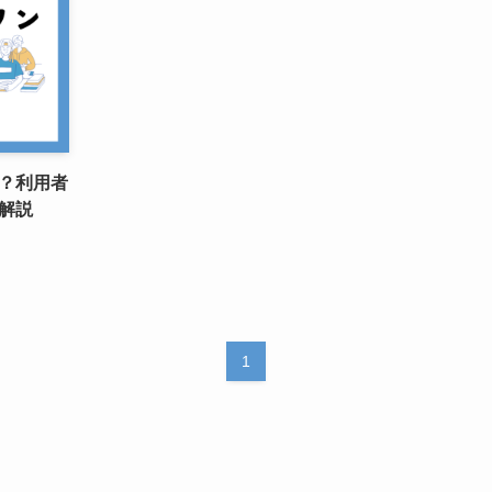
？利用者
解説
1