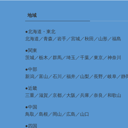
地域
●北海道・東北
北海道
／
青森
／
岩手
／
宮城
／
秋田
／
山形
／
福島
●関東
茨城
／
栃木
／
群馬
／
埼玉
／
千葉
／
東京
／
神奈川
●中部
新潟
／
富山
／
石川
／
福井
／
山梨
／
長野
／
岐阜
／
静
●近畿
三重
／
滋賀
／
京都
／
大阪
／
兵庫
／
奈良
／
和歌山
●中国
鳥取
／
島根
／
岡山
／
広島
／
山口
●四国