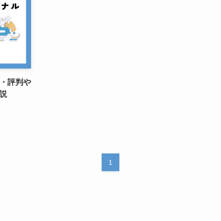
ミ・評判や
説
1