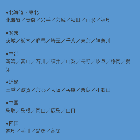
●北海道・東北
北海道
／
青森
／
岩手
／
宮城
／
秋田
／
山形
／
福島
●関東
茨城
／
栃木
／
群馬
／
埼玉
／
千葉
／
東京
／
神奈川
●中部
新潟
／
富山
／
石川
／
福井
／
山梨
／
長野
／
岐阜
／
静岡
／
愛
知
●近畿
三重
／
滋賀
／
京都
／
大阪
／
兵庫
／
奈良
／
和歌山
●中国
鳥取
／
島根
／
岡山
／
広島
／
山口
●四国
徳島
／
香川
／
愛媛
／
高知