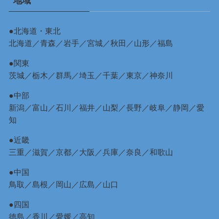
地域
●北海道・東北
北海道
／
青森
／
岩手
／
宮城
／
秋田
／
山形
／
福島
●関東
茨城
／
栃木
／
群馬
／
埼玉
／
千葉
／
東京
／
神奈川
●中部
新潟
／
富山
／
石川
／
福井
／
山梨
／
長野
／
岐阜
／
静岡
／
愛
知
●近畿
三重
／
滋賀
／
京都
／
大阪
／
兵庫
／
奈良
／
和歌山
●中国
鳥取
／
島根
／
岡山
／
広島
／
山口
●四国
徳島
／
香川
／
愛媛
／
高知