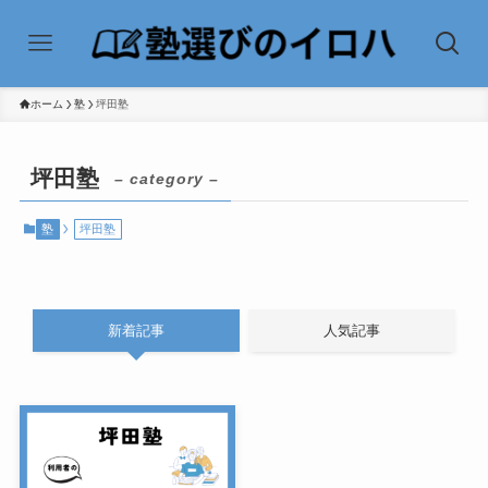
ホーム
塾
坪田塾
坪田塾
– category –
塾
坪田塾
新着記事
人気記事