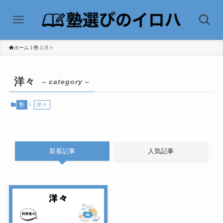
ホーム
塾
洋々
洋々
– category –
塾
洋々
新着記事
人気記事