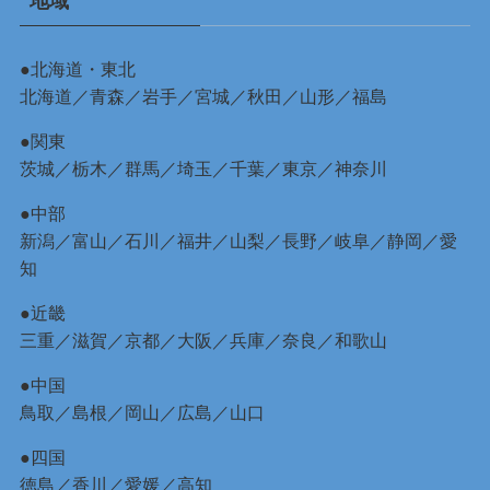
地域
●北海道・東北
北海道
／
青森
／
岩手
／
宮城
／
秋田
／
山形
／
福島
●関東
茨城
／
栃木
／
群馬
／
埼玉
／
千葉
／
東京
／
神奈川
●中部
新潟
／
富山
／
石川
／
福井
／
山梨
／
長野
／
岐阜
／
静岡
／
愛
知
●近畿
三重
／
滋賀
／
京都
／
大阪
／
兵庫
／
奈良
／
和歌山
●中国
鳥取
／
島根
／
岡山
／
広島
／
山口
●四国
徳島
／
香川
／
愛媛
／
高知