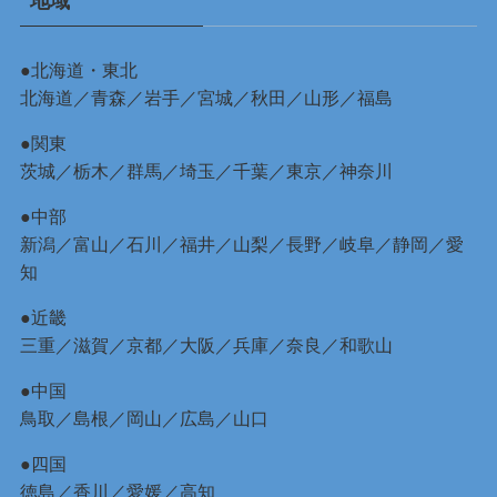
地域
●北海道・東北
北海道
／
青森
／
岩手
／
宮城
／
秋田
／
山形
／
福島
●関東
茨城
／
栃木
／
群馬
／
埼玉
／
千葉
／
東京
／
神奈川
●中部
新潟
／
富山
／
石川
／
福井
／
山梨
／
長野
／
岐阜
／
静岡
／
愛
知
●近畿
三重
／
滋賀
／
京都
／
大阪
／
兵庫
／
奈良
／
和歌山
●中国
鳥取
／
島根
／
岡山
／
広島
／
山口
●四国
徳島
／
香川
／
愛媛
／
高知