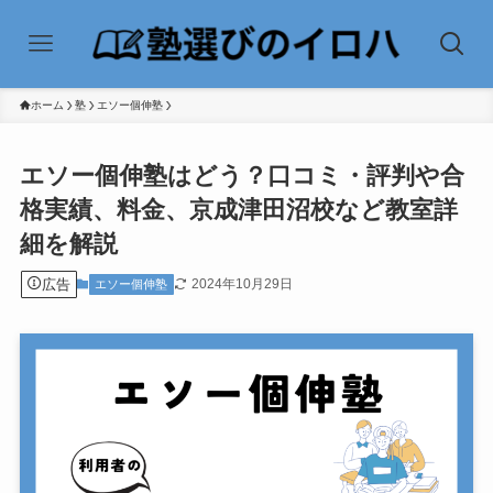
ホーム
塾
エソー個伸塾
エソー個伸塾はどう？口コミ・評判や合
格実績、料金、京成津田沼校など教室詳
細を解説
広告
2024年10月29日
エソー個伸塾