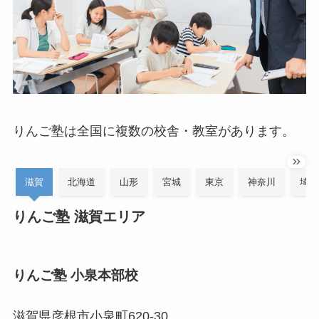
りんご塾は全国に複数の校舎・教室があります。
滋賀
北海道
山形
宮城
東京
神奈川
埼玉
りんご塾 滋賀エリア
りんご塾 小泉本部校
滋賀県彦根市小泉町620-30