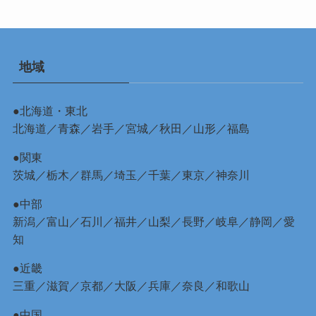
地域
●北海道・東北
北海道
／
青森
／
岩手
／
宮城
／
秋田
／
山形
／
福島
●関東
茨城
／
栃木
／
群馬
／
埼玉
／
千葉
／
東京
／
神奈川
●中部
新潟
／
富山
／
石川
／
福井
／
山梨
／
長野
／
岐阜
／
静岡
／
愛
知
●近畿
三重
／
滋賀
／
京都
／
大阪
／
兵庫
／
奈良
／
和歌山
●中国