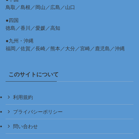
鳥取
／
島根
／
岡山
／
広島
／
山口
●四国
徳島
／
香川
／
愛媛
／
高知
●九州・沖縄
福岡
／
佐賀
／
長崎
／
熊本
／
大分
／
宮崎
／
鹿児島
／
沖縄
このサイトについて
利用規約
プライバシーポリシー
問い合わせ