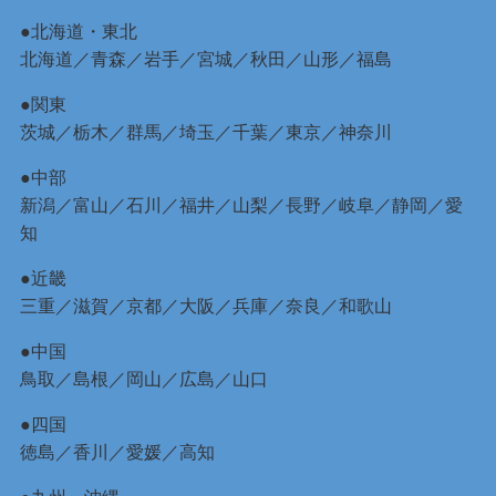
●北海道・東北
北海道
／
青森
／
岩手
／
宮城
／
秋田
／
山形
／
福島
●関東
茨城
／
栃木
／
群馬
／
埼玉
／
千葉
／
東京
／
神奈川
●中部
新潟
／
富山
／
石川
／
福井
／
山梨
／
長野
／
岐阜
／
静岡
／
愛
知
●近畿
三重
／
滋賀
／
京都
／
大阪
／
兵庫
／
奈良
／
和歌山
●中国
鳥取
／
島根
／
岡山
／
広島
／
山口
●四国
徳島
／
香川
／
愛媛
／
高知