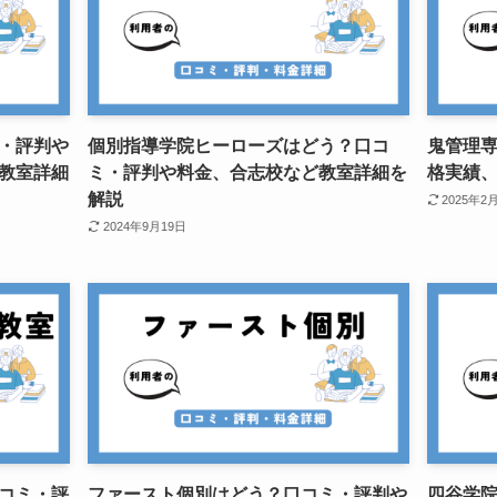
・評判や
個別指導学院ヒーローズはどう？口コ
鬼管理
教室詳細
ミ・評判や料金、合志校など教室詳細を
格実績
解説
2025年2
2024年9月19日
コミ・評
ファースト個別はどう？口コミ・評判や
四谷学