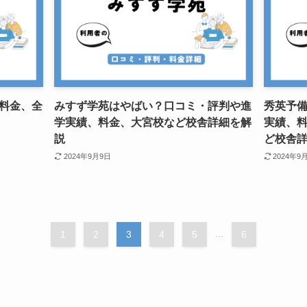
料金、全
みすず学苑はやばい？口コミ・評判や進
秀英予
学実績、料金、大宮校など校舎詳細を解
実績、
説
ど校舎
2024年9月9日
2024年9
1
2
3
4
5
...
6