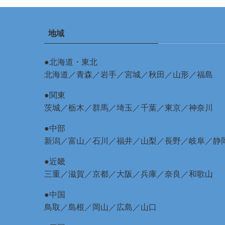
地域
●北海道・東北
北海道
／
青森
／
岩手
／
宮城
／
秋田
／
山形
／
福島
●関東
茨城
／
栃木
／
群馬
／
埼玉
／
千葉
／
東京
／
神奈川
●中部
新潟
／
富山
／
石川
／
福井
／
山梨
／
長野
／
岐阜
／
静
●近畿
三重
／
滋賀
／
京都
／
大阪
／
兵庫
／
奈良
／
和歌山
●中国
鳥取
／
島根
／
岡山
／
広島
／
山口