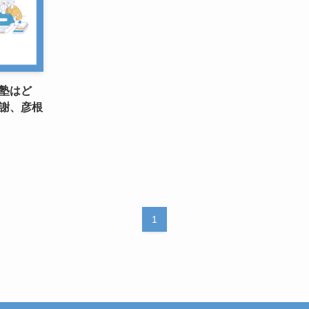
塾はど
謝、彦根
1