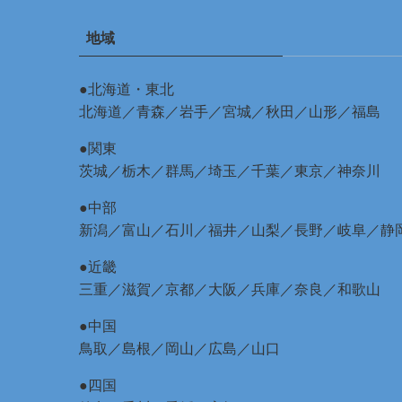
地域
●北海道・東北
北海道
／
青森
／
岩手
／
宮城
／
秋田
／
山形
／
福島
●関東
茨城
／
栃木
／
群馬
／
埼玉
／
千葉
／
東京
／
神奈川
●中部
新潟
／
富山
／
石川
／
福井
／
山梨
／
長野
／
岐阜
／
静
●近畿
三重
／
滋賀
／
京都
／
大阪
／
兵庫
／
奈良
／
和歌山
●中国
鳥取
／
島根
／
岡山
／
広島
／
山口
●四国