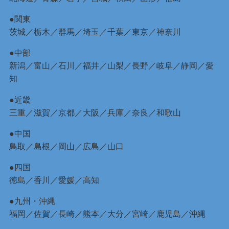
●関東
茨城
／
栃木
／
群馬
／
埼玉
／
千葉
／
東京
／
神奈川
●中部
新潟
／
富山
／
石川
／
福井
／
山梨
／
長野
／
岐阜
／
静岡
／
愛
知
●近畿
三重
／
滋賀
／
京都
／
大阪
／
兵庫
／
奈良
／
和歌山
●中国
鳥取
／
島根
／
岡山
／
広島
／
山口
●四国
徳島
／
香川
／
愛媛
／
高知
●九州・沖縄
福岡
／
佐賀
／
長崎
／
熊本
／
大分
／
宮崎
／
鹿児島
／
沖縄