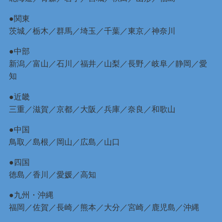
●関東
茨城
／
栃木
／
群馬
／
埼玉
／
千葉
／
東京
／
神奈川
●中部
新潟
／
富山
／
石川
／
福井
／
山梨
／
長野
／
岐阜
／
静岡
／
愛
知
●近畿
三重
／
滋賀
／
京都
／
大阪
／
兵庫
／
奈良
／
和歌山
●中国
鳥取
／
島根
／
岡山
／
広島
／
山口
●四国
徳島
／
香川
／
愛媛
／
高知
●九州・沖縄
福岡
／
佐賀
／
長崎
／
熊本
／
大分
／
宮崎
／
鹿児島
／
沖縄