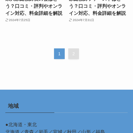
う？口コミ・評判やオンラ
う？口コミ・評判やオンラ
イン対応、料金詳細を解説
イン対応、料金詳細を解説
2024年7月25日
2024年7月31日
1
2
地域
●北海道・東北
北海道
／
青森
／
岩手
／
宮城
／
秋田
／
山形
／
福島